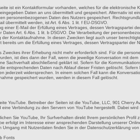
tseite ist ein Kontaktformular vorhanden, welches für die elektronisc
ingegeben Daten an uns übermittelt und gespeichert. Alternativ ist ei
elten personenbezogenen Daten des Nutzers gespeichert. Rechtsgrundla
 übermittelt werden, ist Art. 6 Abs. 1 lit. f EU-DSGVO.
g einer E-Mail der Erfüllung eines Vertrages, dessen Vertragspartei der
r Daten Art. 6 Abs. 1 lit. b DSGVO. Die Verarbeitung der personenbez
ng der Kontaktaufnahme. In diesen Zwecken liegt auch unser berechtig
ht bereits um die Erfüllung eines Vertrages, dessen Vertragspartei der N
des Zweckes ihrer Erhebung nicht mehr erforderlich sind. Für die pe
urden, ist dies dann der Fall, wenn die jeweilige Konversation mit dem
e Sachverhalt abschließend geklärt ist. Sofern für die Kommunikations
die entsprechenden Daten nach Ablauf dieser Fristen gelöscht. Sofern
jederzeit widersprechen. In einem solchen Fall kann die Konversation
nahme gespeichert wurden, werden in diesem Fall gelöscht.
eite YouTube. Betreiber der Seiten ist die YouTube, LLC, 901 Cherry 
 eine Verbindung zu den Servern von YouTube hergestellt. Dabei wird 
chen Sie YouTube, Ihr Surfverhalten direkt Ihrem persönlichen Profil 
rfolgt im Interesse einer ansprechenden Darstellung unserer Online-A
zum Umgang mit Nutzerdaten finden Sie in der Datenschutzerklärung von
eb Fonts