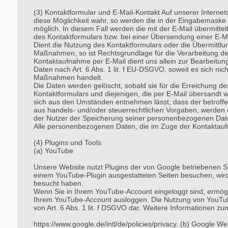
(3) Kontaktformular und E-Mail-Kontakt Auf unserer Interne
diese Möglichkeit wahr, so werden die in der Eingabemaske e
möglich. In diesem Fall werden die mit der E-Mail übermitt
des Kontaktformulars bzw. bei einer Übersendung einer E-Mail
Dient die Nutzung des Kontaktformulars oder die Übermittlun
Maßnahmen, so ist Rechtsgrundlage für die Verarbeitung de
Kontaktaufnahme per E-Mail dient uns allein zur Bearbeitu
Daten nach Art. 6 Abs. 1 lit. f EU-DSGVO, soweit es sich nic
Maßnahmen handelt.
Die Daten werden gelöscht, sobald sie für die Erreichung 
Kontaktformulars und diejenigen, die per E-Mail übersandt w
sich aus den Umständen entnehmen lässt, dass der betroffen
aus handels- und/oder steuerrechtlichen Vorgaben, werden 
der Nutzer der Speicherung seiner personenbezogenen Daten 
Alle personenbezogenen Daten, die im Zuge der Kontaktauf
(4) Plugins und Tools
(a) YouTube
Unsere Website nutzt Plugins der von Google betriebenen S
einem YouTube-Plugin ausgestatteten Seiten besuchen, wird
besucht haben.
Wenn Sie in Ihrem YouTube-Account eingeloggt sind, ermögli
Ihrem YouTube-Account ausloggen. Die Nutzung von YouTube e
von Art. 6 Abs. 1 lit. f DSGVO dar. Weitere Informationen 
https://www.google.de/intl/de/policies/privacy. (b) Google W