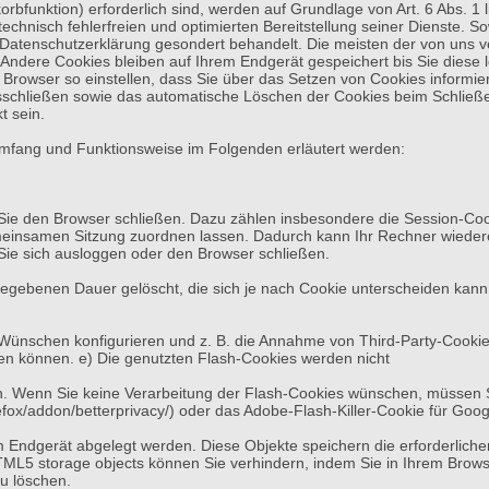
bfunktion) erforderlich sind, werden auf Grundlage von Art. 6 Abs. 1 l
echnisch fehlerfreien und optimierten Bereitstellung seiner Dienste. S
r Datenschutzerklärung gesondert behandelt. Die meisten der von uns 
Andere Cookies bleiben auf Ihrem Endgerät gespeichert bis Sie diese 
owser so einstellen, dass Sie über das Setzen von Cookies informiert
schließen sowie das automatische Löschen der Cookies beim Schließen
t sein.
Umfang und Funktionsweise im Folgenden erläutert werden:
 Sie den Browser schließen. Dazu zählen insbesondere die Session-Coo
meinsamen Sitzung zuordnen lassen. Dadurch kann Ihr Rechner wieder
ie sich ausloggen oder den Browser schließen.
gegebenen Dauer gelöscht, die sich je nach Cookie unterscheiden kann.
Wünschen konfigurieren und z. B. die Annahme von Third-Party-Cookies
zen können. e) Die genutzten Flash-Cookies werden nicht
in. Wenn Sie keine Verarbeitung der Flash-Cookies wünschen, müssen Si
firefox/addon/betterprivacy/) oder das Adobe-Flash-Killer-Cookie für Go
rem Endgerät abgelegt werden. Diese Objekte speichern die erforderli
ML5 storage objects können Sie verhindern, indem Sie in Ihrem Brows
u löschen.