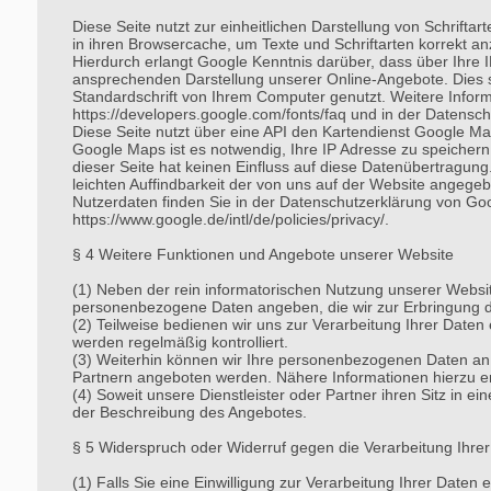
Diese Seite nutzt zur einheitlichen Darstellung von Schrifta
in ihren Browsercache, um Texte und Schriftarten korrekt
Hierdurch erlangt Google Kenntnis darüber, dass über Ihre 
ansprechenden Darstellung unserer Online-Angebote. Dies stel
Standardschrift von Ihrem Computer genutzt. Weitere Infor
https://developers.google.com/fonts/faq und in der Datensch
Diese Seite nutzt über eine API den Kartendienst Google Ma
Google Maps ist es notwendig, Ihre IP Adresse zu speichern
dieser Seite hat keinen Einfluss auf diese Datenübertragun
leichten Auffindbarkeit der von uns auf der Website angegeb
Nutzerdaten finden Sie in der Datenschutzerklärung von Go
https://www.google.de/intl/de/policies/privacy/.
§ 4 Weitere Funktionen und Angebote unserer Website
(1) Neben der rein informatorischen Nutzung unserer Websit
personenbezogene Daten angeben, die wir zur Erbringung de
(2) Teilweise bedienen wir uns zur Verarbeitung Ihrer Date
werden regelmäßig kontrolliert.
(3) Weiterhin können wir Ihre personenbezogenen Daten an 
Partnern angeboten werden. Nähere Informationen hierzu e
(4) Soweit unsere Dienstleister oder Partner ihren Sitz in
der Beschreibung des Angebotes.
§ 5 Widerspruch oder Widerruf gegen die Verarbeitung Ihre
(1) Falls Sie eine Einwilligung zur Verarbeitung Ihrer Daten e