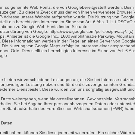
rten so genannte Web Fonts, die von Googlebereitgestellt werden. Beim 
 anzuzeigen. Zu diesem Zweck muss der von Ihnen verwendete Browser
IP-Adresse unsere Website aufgerufen wurde. Die Nutzung von Google W
lt ein berechtigtes Interesse im Sinne von Art. 6 Abs. 1 lit. f DSGVO 
mationen zu Google Web Fonts finden Sie unter
utzerklärung von Google: https://www.google.com/policies/privacy/. (c
ps. Anbieter ist die Google Inc., 1600 Amphitheatre Parkway, Mounta
. Diese Informationen werden in der Regel an einen Server von Google
g. Die Nutzung von Google Maps erfolgt im Interesse einer ansprechen
enen Orte. Dies stellt ein berechtigtes Interesse im Sinne von Art. 6 
ogle:
e bieten wir verschiedene Leistungen an, die Sie bei Interesse nutze
r jeweiligen Leistung nutzen und für die die zuvor genannten Grundsä
n externer Dienstleister. Diese wurden von uns sorgfältig ausgewählt 
Dritte weitergeben, wenn Aktionsteilnahmen, Gewinnspiele, Vertrags
rhalten Sie bei Angabe Ihrer personenbezogenen Daten oder untenste
 einem Staat außerhalb des Europäischen Wirtschaftsraumen (EWR) haben
r Daten
rteilt haben, können Sie diese jederzeit widerrufen. Ein solcher Widerru