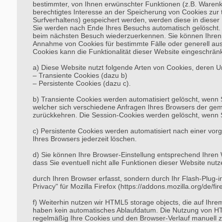
bestimmter, von Ihnen erwünschter Funktionen (z.B. Warenkor
berechtigtes Interesse an der Speicherung von Cookies zur t
Surfverhaltens) gespeichert werden, werden diese in diese
Sie werden nach Ende Ihres Besuchs automatisch gelöscht. 
beim nächsten Besuch wiederzuerkennen. Sie können Ihren Br
Annahme von Cookies für bestimmte Fälle oder generell aus
Cookies kann die Funktionalität dieser Website eingeschränk
a) Diese Website nutzt folgende Arten von Cookies, deren 
– Transiente Cookies (dazu b)
– Persistente Cookies (dazu c).
b) Transiente Cookies werden automatisiert gelöscht, wenn
welcher sich verschiedene Anfragen Ihres Browsers der ge
zurückkehren. Die Session-Cookies werden gelöscht, wenn S
c) Persistente Cookies werden automatisiert nach einer vor
Ihres Browsers jederzeit löschen.
d) Sie können Ihre Browser-Einstellung entsprechend Ihren 
dass Sie eventuell nicht alle Funktionen dieser Website nut
durch Ihren Browser erfasst, sondern durch Ihr Flash-Plug-
Privacy" für Mozilla Firefox (https://addons.mozilla.org/de/
f) Weiterhin nutzen wir HTML5 storage objects, die auf Ih
haben kein automatisches Ablaufdatum. Die Nutzung von HT
regelmäßig Ihre Cookies und den Browser-Verlauf manuell z