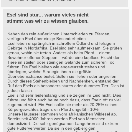
Esel sind stur... warum vieles nicht
stimmt was wir zu wissen glauben.
Neben den rein äußerlichen Unterschieden zu Pferden,
verfügen Esel über einige Besonderheiten.
Esel leben ursprünglich in schroffem Ödland und felsigem
Gebirge in Nordafrika. Esel sind sehr aufmerksam. Sie prüfen
genau, wohin sie treten. Anders als beim Pferd – einem
Bewohner offener Steppen – würde eine kopflose Flucht der
Tiere im steilen oder steinigen Gelände zum sicheren Tod
führen. Die Esel bleiben wie angewurzelt stehen und
überlegen, welche Strategie ihnen die größte
Überlebenschance bietet. Sollen sie fliehen oder angreifen.
Durch dieses Stehenbleiben und Nachdenken, entstand der
Ruf des Esels als besonders stures oder dummes Tier. Dies ist
jedoch falsch.
Esel sind sehr leidensfähig und sie zeigen ihr Leid nicht. Dies
führte und führt auch heute noch dazu, dass Eseln oft zu viel
zugemutet wird. Ein Esel sollte nie mehr als 20-25% seines
Körpergewichtes tragen, ein Pferd ungefähr 10%.
Unsere Hausesel stammen vom afrikanischen Wildesel ab.
Bereits seit 4000 Jahren werden Esel von Menschen
domestiziert. Die sehr genügsamen Langohren sind extrem
gute Futterverwerter. Da sie in den gebiergigen