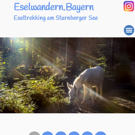
Eselwandern.Bayern
Eseltrekking am Starnberger See
1
2
3
4
5
6